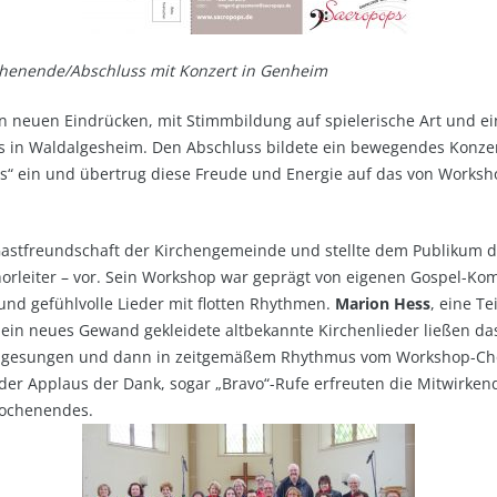
henende/Abschluss mit Konzert in Genheim
n neuen Eindrücken, mit Stimmbildung auf spielerische Art und ei
 in Waldalgesheim. Den Abschluss bildete ein bewegendes Konzer
us“ ein und übertrug diese Freude und Energie auf das von Worksh
Gastfreundschaft der Kirchengemeinde und stellte dem Publikum
orleiter – vor. Sein Workshop war geprägt von eigenen Gospel-Komp
und gefühlvolle Lieder mit flotten Rhythmen.
Marion Hess
, eine T
n ein neues Gewand gekleidete altbekannte Kirchenlieder ließen da
e gesungen und dann in zeitgemäßem Rhythmus vom Workshop-Chor 
er Applaus der Dank, sogar „Bravo“-Rufe erfreuten die Mitwirkend
Wochenendes.