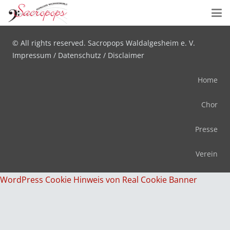
Designed by
wunschseiten.de
© All rights reserved. Sacropops Waldalgesheim e. V.
Impressum
/
Datenschutz
/
Disclaimer
Home
Chor
Presse
Verein
WordPress Cookie Hinweis von Real Cookie Banner