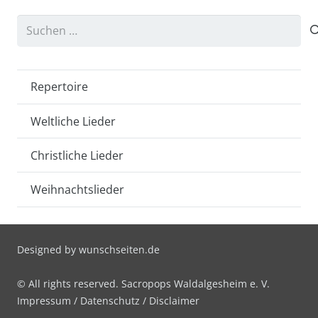
Suchen
nach:
Repertoire
Weltliche Lieder
Christliche Lieder
Weihnachtslieder
Designed by
wunschseiten.de
© All rights reserved. Sacropops Waldalgesheim e. V.
Impressum
/
Datenschutz
/
Disclaimer