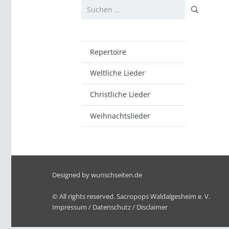
Suchen
nach:
Repertoire
Weltliche Lieder
Christliche Lieder
Weihnachtslieder
Designed by
wunschseiten.de
© All rights reserved. Sacropops Waldalgesheim e. V.
Impressum
/
Datenschutz
/
Disclaimer