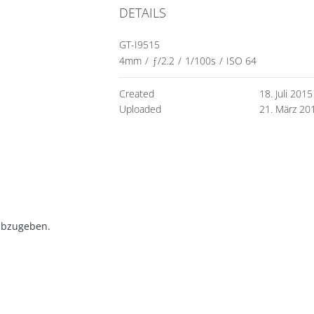
DETAILS
GT-I9515
4mm
/
ƒ/2.2
/
1/100s
/
ISO 64
Created
18. Juli 2015
Uploaded
21. März 20
abzugeben.