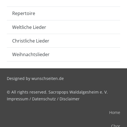
Repertoire
Weltliche Lieder
Christliche Lieder
Weihnachtslieder
Designed by
wunschseiten.de
© All rights reserved. Sacropops Waldalgesheim e. V.
Impressum
/
Datenschutz
/
Disclaimer
Home
Chor