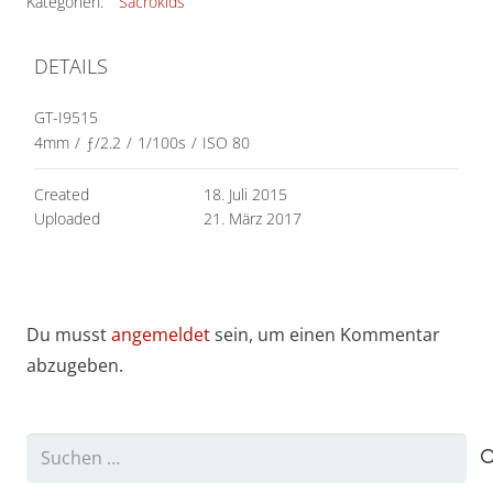
Kategorien:
Sacrokids
DETAILS
GT-I9515
4mm
/
ƒ/2.2
/
1/100s
/
ISO 80
Created
18. Juli 2015
Uploaded
21. März 2017
Du musst
angemeldet
sein, um einen Kommentar
abzugeben.
Suchen
nach: