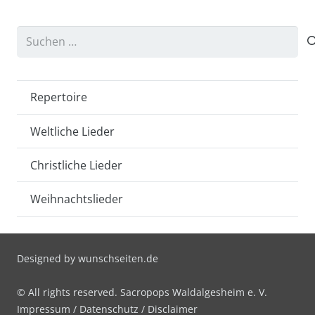
Suchen
nach:
Repertoire
Weltliche Lieder
Christliche Lieder
Weihnachtslieder
Designed by
wunschseiten.de
© All rights reserved. Sacropops Waldalgesheim e. V.
Impressum
/
Datenschutz
/
Disclaimer