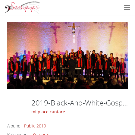
2019-Black-And-White-Gospel-3
mi piace cantare
Album:
Public 2019
Kategorien:
Konzerte