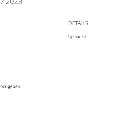
nz 2023
DETAILS
Uploaded
abzugeben.