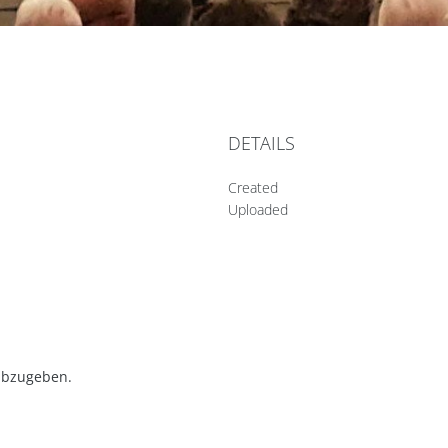
DETAILS
Created
Uploaded
abzugeben.