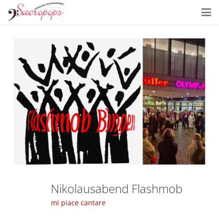
Nikolausabend Flashmob
mi piace cantare