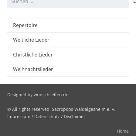
nach:
Repertoire
Weltliche Lieder
Christliche Lieder
Weihnachtslieder
Designed by
wunschseiten.de
© All rights reserved. Sacropops Waldalgesheim e. V.
Impressum
/
Datenschutz
/
Disclaimer
Home