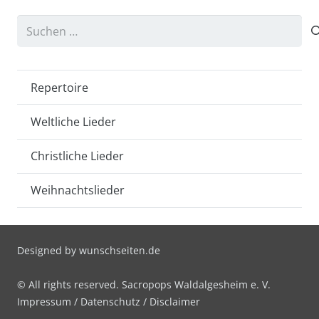
Suchen
nach:
Repertoire
Weltliche Lieder
Christliche Lieder
Weihnachtslieder
Designed by
wunschseiten.de
© All rights reserved. Sacropops Waldalgesheim e. V.
Impressum
/
Datenschutz
/
Disclaimer