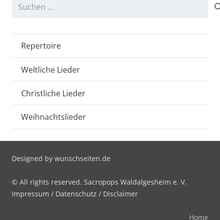
Suchen
nach:
Repertoire
Weltliche Lieder
Christliche Lieder
Weihnachtslieder
Designed by
wunschseiten.de
© All rights reserved. Sacropops Waldalgesheim e. V.
Impressum
/
Datenschutz
/
Disclaimer
Home