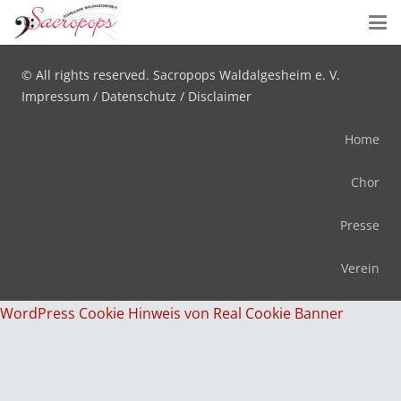
Designed by
wunschseiten.de
© All rights reserved. Sacropops Waldalgesheim e. V.
Impressum
/
Datenschutz
/
Disclaimer
Home
Chor
Presse
Verein
WordPress Cookie Hinweis von Real Cookie Banner