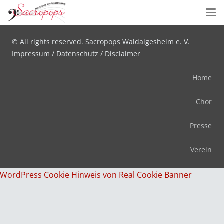
Designed by
wunschseiten.de
© All rights reserved. Sacropops Waldalgesheim e. V.
Impressum
/
Datenschutz
/
Disclaimer
Home
Chor
Presse
Verein
WordPress Cookie Hinweis von Real Cookie Banner