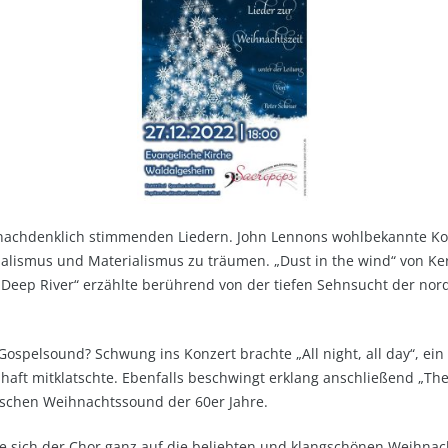
 nachdenklich stimmenden Liedern. John Lennons wohlbekannte Ko
nalismus und Materialismus zu träumen. „Dust in the wind“ von Ker
 „Deep River“ erzählte berührend von der tiefen Sehnsucht der no
spelsound? Schwung ins Konzert brachte „All night, all day“, ei
haft mitklatschte. Ebenfalls beschwingt erklang anschließend „The
ischen Weihnachtssound der 60er Jahre.
 sich der Chor ganz auf die beliebten und klangschönen Weihnach