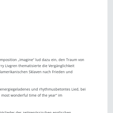
mposition „Imagine“ lud dazu ein, den Traum von
ry Livgren thematisierte die Vergänglichkeit
rdamerikanischen Sklaven nach Frieden und
n energiegeladenes und rhythmusbetontes Lied, bei
 most wonderful time of the year“ im
tslieder des zeitgenössischen englischen