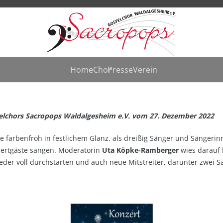
Home
Chor
Presse
Verein
elchors Sacropops Waldalgesheim e.V. vom 27. Dezember 2022
te farbenfroh in festlichem Glanz, als dreißig Sänger und Sänger
zertgäste sangen. Moderatorin
Uta Köpke-Ramberger
wies darauf 
er voll durchstarten und auch neue Mitstreiter, darunter zwei Sä