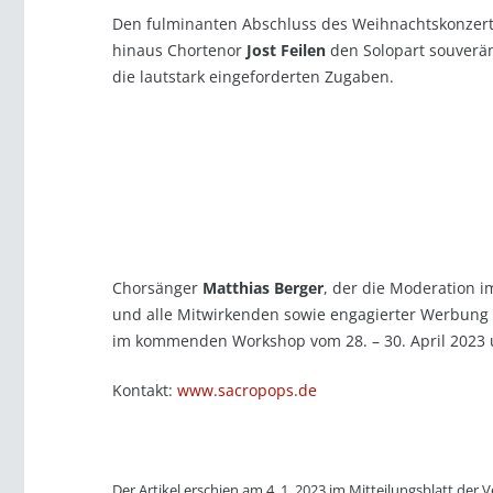
Den fulminanten Abschluss des Weihnachtskonzerts
hinaus Chortenor
Jost Feilen
den Solopart souverän 
die lautstark eingeforderten Zugaben.
Chorsänger
Matthias Berger
, der die Moderation 
und alle Mitwirkenden sowie engagierter Werbung 
im kommenden Workshop vom 28. – 30. April 2023 un
Kontakt:
www.sacropops.de
Der Artikel erschien am 4. 1. 2023 im Mitteilungsblatt d