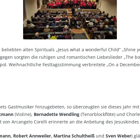
eliebten alten Spirituals „Jesus what a wonderful Child“ „Shine y
egen sorgten die ruhigen und romantischen Liebeslieder „The book 
pol. Weihnachtliche Festtagsstimmung verbreitete „On a December
ets Gastmusiker hinzugebeten, so überzeugten sie dieses Jahr mit
ltmann
(Violine),
Bernadette
Wendling
(Tenorblockflöte) und Chorle
von Arcangelo Corelli erinnerte an die Anbetung des Jesuskindes 
tmann, Robert Annweiler, Martina Schultheiß
und
Sven Weber
) gl