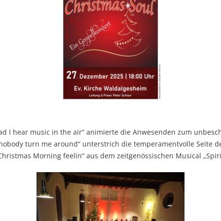
ad I hear music in the air“ animierte die Anwesenden zum unbesc
t nobody turn me around“ unterstrich die temperamentvolle Seite d
hristmas Morning feelin“ aus dem zeitgenössischen Musical „Spiri